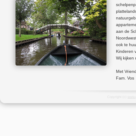
schelpenp
platteland
natuurgeb
appartemen
aan de Sc
Noordwest
ook te huu
Kinderen v
Wij kijken
Met Vriend
Fam. Vos
Copyright (c)
www.g