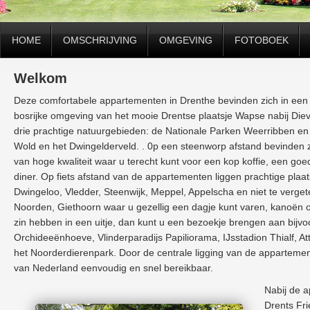
HOME
OMSCHRIJVING
OMGEVING
FOTOBOEK
Welkom
Deze comfortabele appartementen in Drenthe bevinden zich in een 
bosrijke omgeving van het mooie Drentse plaatsje Wapse nabij Diev
drie prachtige natuurgebieden: de Nationale Parken Weerribben en
Wold en het Dwingelderveld. . 0p een steenworp afstand bevinden zi
van hoge kwaliteit waar u terecht kunt voor een kop koffie, een goe
diner. Op fiets afstand van de appartementen liggen prachtige plaat
Dwingeloo, Vledder, Steenwijk, Meppel, Appelscha en niet te verget
Noorden, Giethoorn waar u gezellig een dagje kunt varen, kanoën 
zin hebben in een uitje, dan kunt u een bezoekje brengen aan bijv
Orchideeënhoeve, Vlinderparadijs Papiliorama, IJsstadion Thialf, At
het Noorderdierenpark. Door de centrale ligging van de apparteme
van Nederland eenvoudig en snel bereikbaar.
Nabij de 
Drents Fri